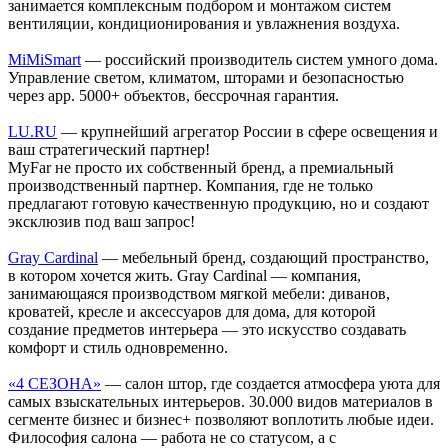
занимается комплексным подбором и монтажом систем
вентиляции, кондиционирования и увлажнения воздуха.
MiMiSmart
— российский производитель систем умного дома.
Управление светом, климатом, шторами и безопасностью
через app. 5000+ объектов, бессрочная гарантия.
LU.RU
— крупнейший агрегатор России в сфере освещения и
ваш стратегический партнер!
MyFar не просто их собственный бренд, а премиальный
производственный партнер. Компания, где не только
предлагают готовую качественную продукцию, но и создают
эксклюзив под ваш запрос!
Gray Cardinal
— мебельный бренд, создающий пространство,
в котором хочется жить. Gray Cardinal — компания,
занимающаяся производством мягкой мебели: диванов,
кроватей, кресле и аксессуаров для дома, для которой
создание предметов интерьера — это искусство создавать
комфорт и стиль одновременно.
«4 СЕЗОНА»
— салон штор, где создается атмосфера уюта для
самых взыскательных интерьеров. 30.000 видов материалов в
сегменте бизнес и бизнес+ позволяют воплотить любые идеи.
Философия салона — работа не со статусом, а с